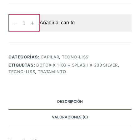
TRATAMINTO,
Añadir al carrito
BOTOX
x
1
KG
+
CATEGORÍAS:
CAPILAR
,
TECNO-LISS
SPLASH
ETIQUETAS:
BOTOX X 1 KG + SPLASH X 200 SILVER
,
x
TECNO-LISS
,
TRATAMINTO
200
SILVER
,Tecno-
Liss
DESCRIPCIÓN
cantidad
VALORACIONES (0)