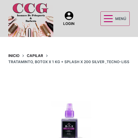
S
a
MENÚ
l
LOGIN
t
a
r
a
INICIO
CAPILAR
TRATAMINTO, BOTOX X 1 KG + SPLASH X 200 SILVER ,TECNO-LISS
l
c
o
n
t
e
n
i
d
o