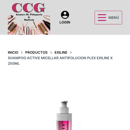
S
a
MENÚ
l
LOGIN
t
a
r
a
INICIO
PRODUCTOS
EXILINE
SHAMPOO ACTIVE MICELLAR ANTIPOLUCION PLEX EXILINE X
l
250ML
c
o
n
t
e
n
i
d
o