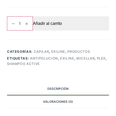
Shampoo
Añadir al carrito
Active
Micellar
Antipolucion
Plex
Exiline
CATEGORÍAS:
CAPILAR
,
EXILINE
,
PRODUCTOS
X
ETIQUETAS:
ANTIPOLUCION
,
EXILINE
,
MICELLAR
,
PLEX
,
250ml
SHAMPOO ACTIVE
cantidad
DESCRIPCIÓN
VALORACIONES (0)