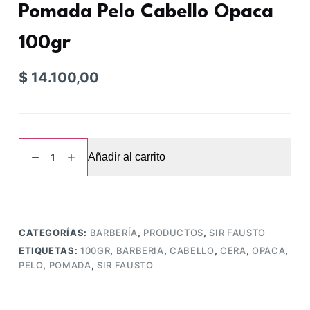
Pomada Pelo Cabello Opaca
100gr
$
14.100,00
Cera
Añadir al carrito
Barbería
Sir
Fausto
Pomada
Pelo
CATEGORÍAS:
BARBERÍA
,
PRODUCTOS
,
SIR FAUSTO
Cabello
ETIQUETAS:
100GR
,
BARBERIA
,
CABELLO
,
CERA
,
OPACA
,
Opaca
PELO
,
POMADA
,
SIR FAUSTO
100gr
cantidad