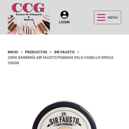
S
a
MENÚ
l
LOGIN
t
a
r
a
INICIO
PRODUCTOS
SIR FAUSTO
CERA BARBERÍA SIR FAUSTO POMADA PELO CABELLO OPACA
l
100GR
c
o
n
t
e
n
i
d
o