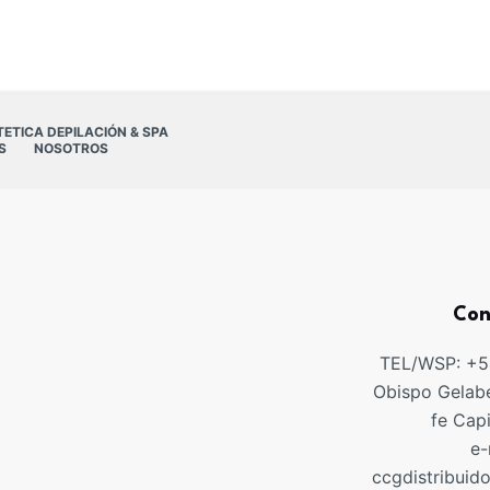
TETICA DEPILACIÓN & SPA
S
NOSOTROS
Con
TEL/WSP: +
Obispo Gelabe
fe Cap
e-
ccgdistribuid