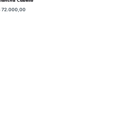
lancha Cabello
$
72.000,00