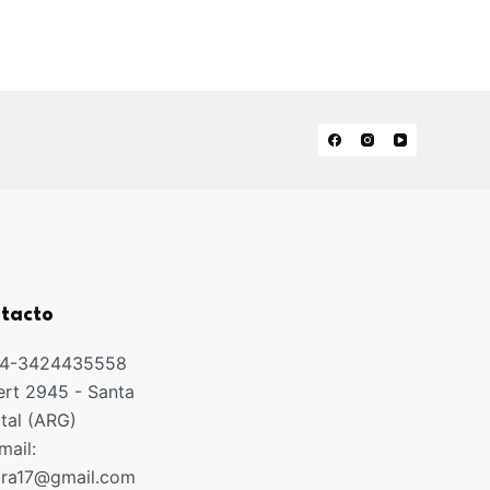
tacto
54-3424435558
rt 2945 - Santa
ital (ARG)
mail:
ora17@gmail.com