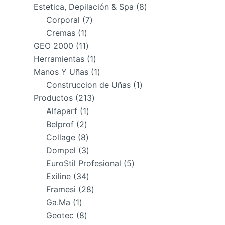
productos
8
Estetica, Depilación & Spa
8
7
productos
Corporal
7
1
productos
Cremas
1
producto
11
GEO 2000
11
productos
1
Herramientas
1
producto
1
Manos Y Uñas
1
producto
1
Construccion de Uñas
1
213
producto
Productos
213
1
productos
Alfaparf
1
2
producto
Belprof
2
productos
8
Collage
8
productos
3
Dompel
3
productos
5
EuroStil Profesional
5
34
productos
Exiline
34
productos
28
Framesi
28
1
productos
Ga.Ma
1
producto
8
Geotec
8