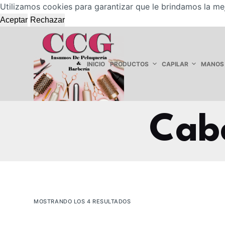
Utilizamos cookies para garantizar que le brindamos la me
S
Aceptar
Rechazar
a
l
t
a
INICIO
PRODUCTOS
CAPILAR
MANOS
r
a
l
c
Cabe
o
n
t
e
n
i
MOSTRANDO LOS 4 RESULTADOS
d
o