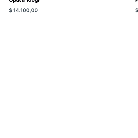
Opaca 100gr
P
$
14.100,00