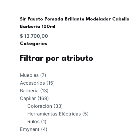
Sir Fausto Pomada Brillante Modelador Cabello
Barberia 100ml
$
13.700,00
Categories
Filtrar por atributo
7
Muebles
7
productos
15
Accesorios
15
13
productos
Barbería
13
productos
169
Capilar
169
productos
33
Coloración
33
productos
5
Herramientas Eléctricas
5
1
productos
Rulos
1
producto
4
Emynent
4