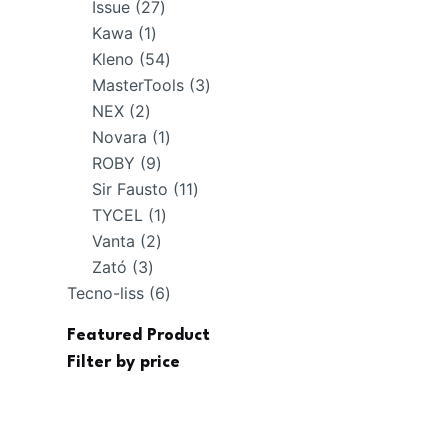
27
productos
Issue
27
1
productos
Kawa
1
producto
54
Kleno
54
productos
3
MasterTools
3
2
productos
NEX
2
productos
1
Novara
1
9
producto
ROBY
9
productos
11
Sir Fausto
11
1
productos
TYCEL
1
2
producto
Vanta
2
3
productos
Zató
3
productos
6
Tecno-liss
6
productos
Featured Product
Filter by price
Precio
Precio
mínimo
máximo