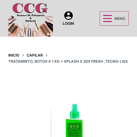
S
a
MENÚ
l
LOGIN
t
a
r
a
INICIO
CAPILAR
TRATAMINTO, BOTOX X 1 KG + SPLASH X 200 FRESH ,TECNO-LISS
l
c
o
n
t
e
n
i
d
o