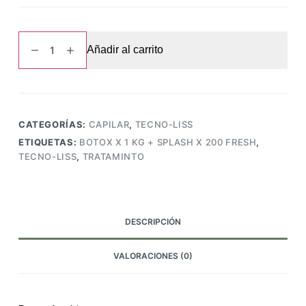
TRATAMINTO,
Añadir al carrito
BOTOX
x
1
KG
+
CATEGORÍAS:
CAPILAR
,
TECNO-LISS
SPLASH
ETIQUETAS:
BOTOX X 1 KG + SPLASH X 200 FRESH
,
x
TECNO-LISS
,
TRATAMINTO
200
FRESH
,Tecno-
Liss
DESCRIPCIÓN
cantidad
VALORACIONES (0)