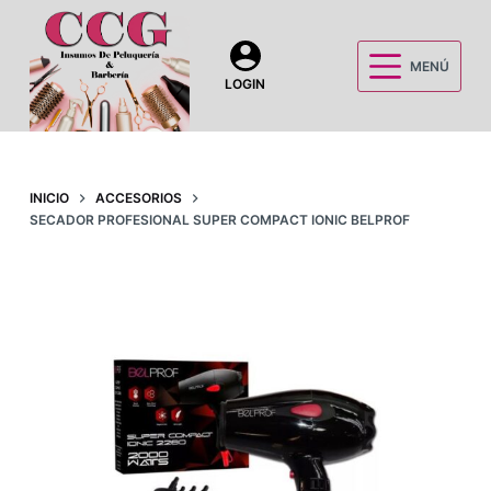
S
a
MENÚ
l
LOGIN
t
a
r
a
INICIO
ACCESORIOS
SECADOR PROFESIONAL SUPER COMPACT IONIC BELPROF
l
c
o
n
t
e
n
i
d
o