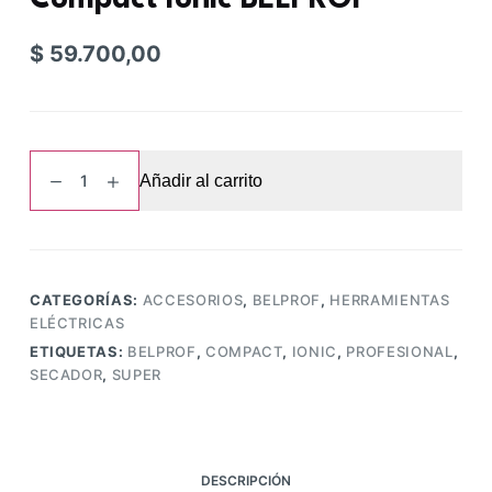
Compact Ionic BELPROF
$
59.700,00
Secador
Añadir al carrito
profesional
Super
Compact
Ionic
BELPROF
CATEGORÍAS:
ACCESORIOS
,
BELPROF
,
HERRAMIENTAS
cantidad
ELÉCTRICAS
ETIQUETAS:
BELPROF
,
COMPACT
,
IONIC
,
PROFESIONAL
,
SECADOR
,
SUPER
DESCRIPCIÓN