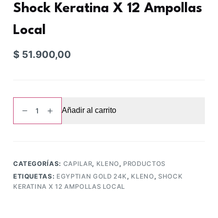
Shock Keratina X 12 Ampollas
Local
$
51.900,00
Kleno
Añadir al carrito
Egyptian
Gold
24k
Shock
Keratina
CATEGORÍAS:
CAPILAR
,
KLENO
,
PRODUCTOS
X
ETIQUETAS:
EGYPTIAN GOLD 24K
,
KLENO
,
SHOCK
12
KERATINA X 12 AMPOLLAS LOCAL
Ampollas
Local