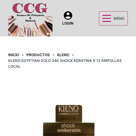
S
a
MENÚ
l
LOGIN
t
a
r
a
INICIO
PRODUCTOS
KLENO
KLENO EGYPTIAN GOLD 24K SHOCK KERATINA X 12 AMPOLLAS
l
LOCAL
c
o
n
t
e
n
i
d
o