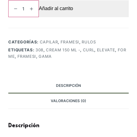
For
Añadir al carrito
Me
-
308
Elevate
Curl
CATEGORÍAS:
CAPILAR
,
FRAMESI
,
RULOS
Cream
ETIQUETAS:
308
,
CREAM 150 ML -
,
CURL
,
ELEVATE
,
FOR
150
ME
,
FRAMESI
,
GAMA
Ml
-
Framesi
cantidad
DESCRIPCIÓN
VALORACIONES (0)
Descripción