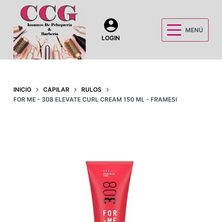
S
a
MENÚ
l
LOGIN
t
a
r
a
INICIO
CAPILAR
RULOS
FOR ME - 308 ELEVATE CURL CREAM 150 ML - FRAMESI
l
c
o
n
t
e
n
i
d
o