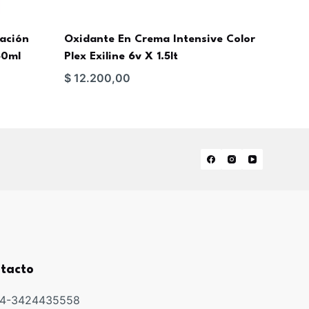
tación
Oxidante En Crema Intensive Color
50ml
Plex Exiline 6v X 1.5lt
$
12.200,00
tacto
54-3424435558