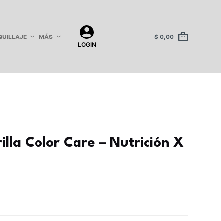
UILLAJE
MÁS
$
0,00
LOGIN
illa Color Care – Nutrición X