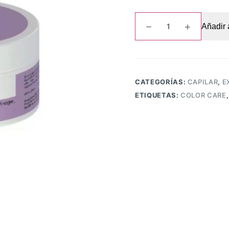
Exiline
Añadir a
Mascarilla
Color
Care
-
Nutrición
CATEGORÍAS:
CAPILAR
,
E
X
ETIQUETAS:
COLOR CARE
200
Ml
cantidad