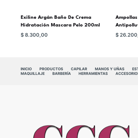
Exiline Argán Baño De Crema
Ampollas 
Hidratación Mascara Pelo 200ml
Antipollu
$
8.300,00
$
26.200
INICIO
PRODUCTOS
CAPILAR
MANOS Y UÑAS
ES
MAQUILLAJE
BARBERÍA
HERRAMIENTAS
ACCESORIO