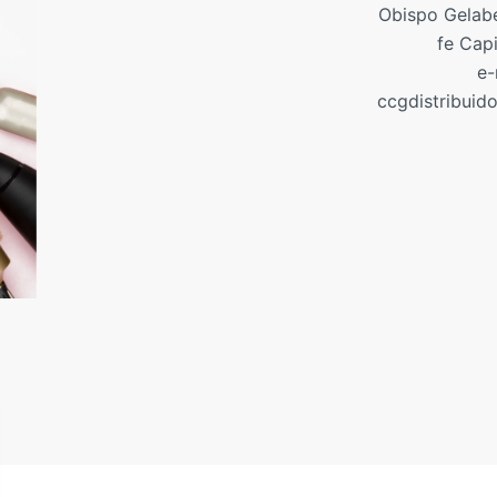
Obispo Gelabe
fe Cap
e-
ccgdistribuid