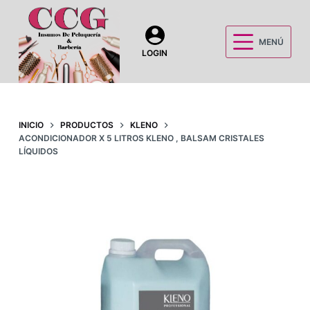
S
a
MENÚ
l
LOGIN
t
a
r
a
INICIO
PRODUCTOS
KLENO
ACONDICIONADOR X 5 LITROS KLENO , BALSAM CRISTALES
l
LÍQUIDOS
c
o
n
t
e
n
i
d
o