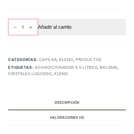
Acondicionador
Añadir al carrito
X
5
Litros
Kleno
,
CATEGORÍAS:
CAPILAR
,
KLENO
,
PRODUCTOS
Balsam
ETIQUETAS:
ACONDICIONADOR X 5 LITROS
,
BALSAM
,
Cristales
CRISTALES LÍQUIDOS
,
KLENO
Líquidos
cantidad
DESCRIPCIÓN
VALORACIONES (0)