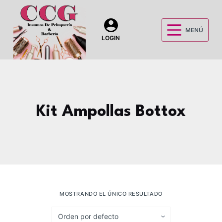
S
a
MENÚ
l
LOGIN
t
a
r
a
l
Kit Ampollas Bottox
c
o
n
t
e
n
i
MOSTRANDO EL ÚNICO RESULTADO
d
o