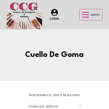
S
a
MENÚ
l
LOGIN
t
a
r
a
l
Cuello De Goma
c
o
n
t
e
n
i
MOSTRANDO EL ÚNICO RESULTADO
d
o