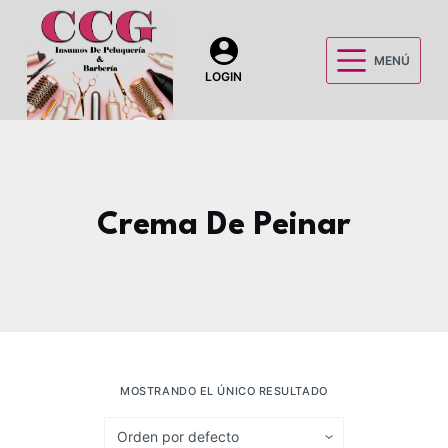
S
a
MENÚ
l
LOGIN
t
a
r
a
l
Crema De Peinar
c
o
n
t
e
n
i
MOSTRANDO EL ÚNICO RESULTADO
d
o