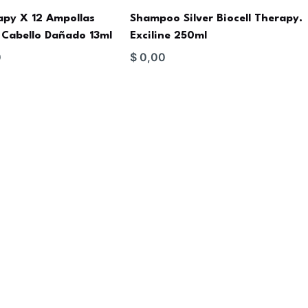
rapy X 12 Ampollas
Shampoo Silver Biocell Therapy.
Cabello Dañado 13ml
Exciline 250ml
0
$
0,00