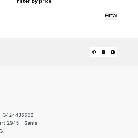
Filter by price
Filtrar
Precio
Precio
mínimo
máximo
4-3424435558
rt 2945 - Santa
RG)