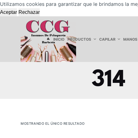
Utilizamos cookies para garantizar que le brindamos la me
S
Aceptar
Rechazar
a
l
t
a
INICIO
PRODUCTOS
CAPILAR
MANOS
r
a
l
c
314
o
n
t
e
n
i
MOSTRANDO EL ÚNICO RESULTADO
d
o