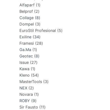
1
productos
Alfaparf
1
2
producto
Belprof
2
productos
8
Collage
8
productos
3
Dompel
3
productos
5
EuroStil Profesional
5
34
productos
Exiline
34
productos
28
Framesi
28
1
productos
Ga.Ma
1
producto
8
Geotec
8
27
productos
Issue
27
1
productos
Kawa
1
producto
54
Kleno
54
productos
3
MasterTools
3
2
productos
NEX
2
productos
1
Novara
1
9
producto
ROBY
9
productos
11
Sir Fausto
11