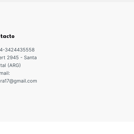
tacto
54-3424435558
rt 2945 - Santa
ital (ARG)
mail:
ora17@gmail.com