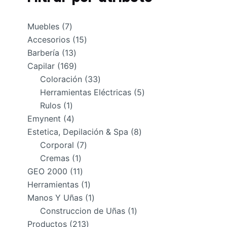
7
Muebles
7
productos
15
Accesorios
15
13
productos
Barbería
13
productos
169
Capilar
169
productos
33
Coloración
33
productos
5
Herramientas Eléctricas
5
1
productos
Rulos
1
producto
4
Emynent
4
productos
8
Estetica, Depilación & Spa
8
7
productos
Corporal
7
1
productos
Cremas
1
producto
11
GEO 2000
11
productos
1
Herramientas
1
producto
1
Manos Y Uñas
1
producto
1
Construccion de Uñas
1
213
producto
Productos
213