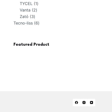
1
productos
TYCEL
1
2
producto
Vanta
2
3
productos
Zató
3
productos
6
Tecno-liss
6
productos
Featured Product