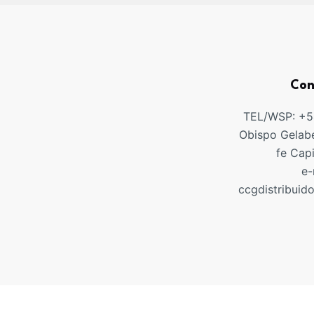
Con
TEL/WSP: +
Obispo Gelabe
fe Cap
e-
ccgdistribuid