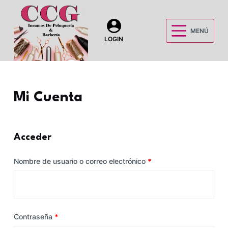
S
a
MENÚ
l
LOGIN
t
a
r
a
Mi Cuenta
l
c
o
Acceder
n
t
Nombre de usuario o correo electrónico
*
e
n
i
d
Contraseña
*
o