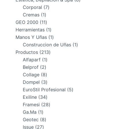
7
productos
Corporal
7
1
productos
Cremas
1
producto
11
GEO 2000
11
productos
1
Herramientas
1
producto
1
Manos Y Uñas
1
producto
1
Construccion de Uñas
1
213
producto
Productos
213
1
productos
Alfaparf
1
2
producto
Belprof
2
productos
8
Collage
8
productos
3
Dompel
3
productos
5
EuroStil Profesional
5
34
productos
Exiline
34
productos
28
Framesi
28
1
productos
Ga.Ma
1
producto
8
Geotec
8
27
productos
Issue
27