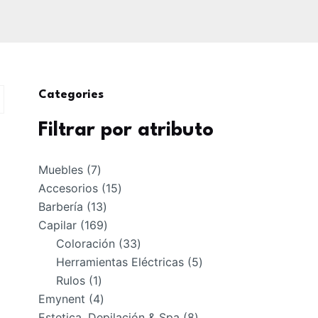
Categories
Filtrar por atributo
7
Muebles
7
productos
15
Accesorios
15
13
productos
Barbería
13
productos
169
Capilar
169
productos
33
Coloración
33
productos
5
Herramientas Eléctricas
5
1
productos
Rulos
1
producto
4
Emynent
4
productos
8
Estetica, Depilación & Spa
8