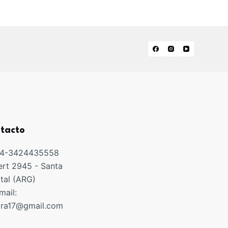
tacto
54-3424435558
rt 2945 - Santa
ital (ARG)
mail:
ora17@gmail.com