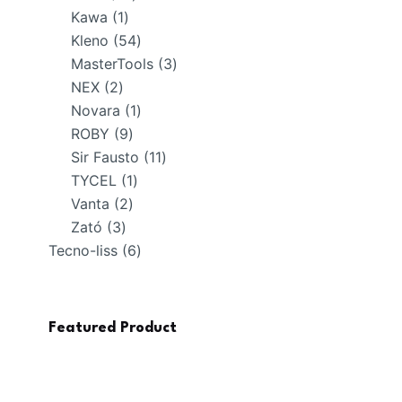
1
productos
Kawa
1
producto
54
Kleno
54
productos
3
MasterTools
3
2
productos
NEX
2
productos
1
Novara
1
9
producto
ROBY
9
productos
11
Sir Fausto
11
1
productos
TYCEL
1
2
producto
Vanta
2
3
productos
Zató
3
productos
6
Tecno-liss
6
productos
Featured Product