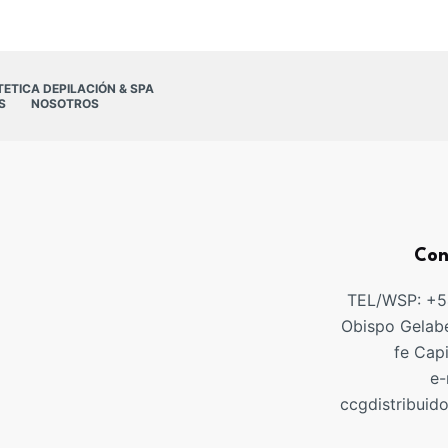
TETICA DEPILACIÓN & SPA
S
NOSOTROS
Con
TEL/WSP: +
Obispo Gelabe
fe Cap
e-
ccgdistribuid